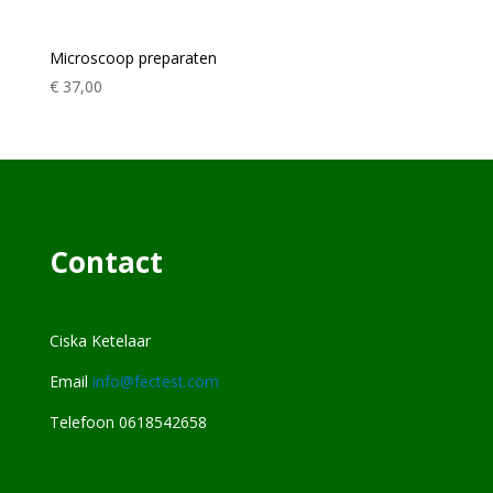
Microscoop preparaten
€
37,00
Contact
Ciska Ketelaar
Email
info@fectest.com
Telefoon 0618542658