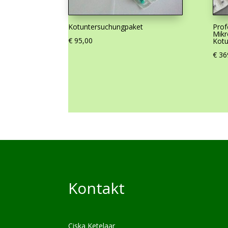
Kotuntersuchungpaket
Prof
Mik
€
95,00
Kotu
€
36
Kontakt
Ciska Ketelaar