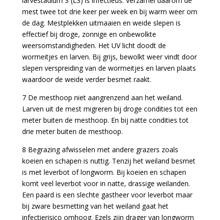
larvestadium 3 (L3) is infectieus. Verzamel daarom de
mest twee tot drie keer per week en bij warm weer om
de dag. Mestplekken uitmaaien en weide slepen is
effectief bij droge, zonnige en onbewolkte
weersomstandigheden. Het UV licht doodt de
wormeitjes en larven. Bij grijs, bewolkt weer vindt door
slepen verspreiding van de wormeitjes en larven plaats
waardoor de weide verder besmet raakt.
7 De mesthoop niet aangrenzend aan het weiland.
Larven uit de mest migreren bij droge condities tot een
meter buiten de mesthoop. En bij natte condities tot
drie meter buiten de mesthoop.
8 Begrazing afwisselen met andere grazers zoals
koeien en schapen is nuttig. Tenzij het weiland besmet
is met leverbot of longworm. Bij koeien en schapen
komt veel leverbot voor in natte, drassige weilanden.
Een paard is een slechte gastheer voor leverbot maar
bij zware besmetting van het weiland gaat het
infectierisico omhoog. Ezels zijn drager van longworm