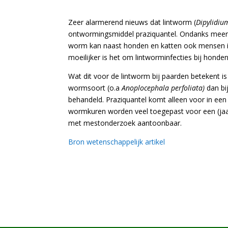
Zeer alarmerend nieuws dat lintworm (
Dipylidiu
ontwormingsmiddel praziquantel. Ondanks meerd
worm kan naast honden en katten ook mensen inf
moeilijker is het om lintworminfecties bij hond
Wat dit voor de lintworm bij paarden betekent i
wormsoort (o.a
Anoplocephala perfoliata)
dan b
behandeld. Praziquantel komt alleen voor in e
wormkuren worden veel toegepast voor een (jaarl
met mestonderzoek aantoonbaar.
Bron wetenschappelijk artikel