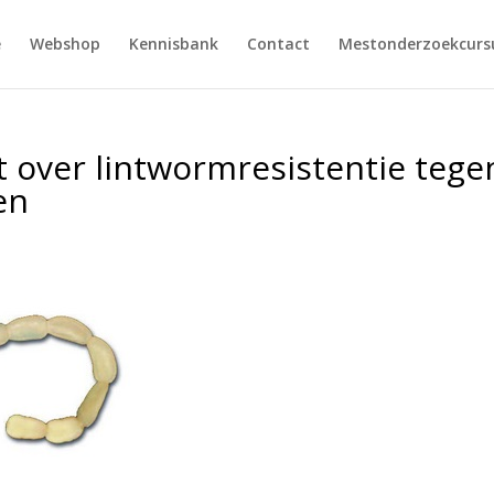
e
Webshop
Kennisbank
Contact
Mestonderzoekcursu
 over lintwormresistentie tege
en