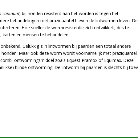
m caninum
) bij honden resistent aan het worden is tegen het
ere behandelingen met praziquantel bleven de lintwormen leven. D
ecteren. Hoe sneller de wormresistentie zich ontwikkelt, des te
en, katten en mensen te behandelen.
s onbekend. Gelukkig zijn lintwormen bij paarden een totaal andere
ij honden. Maar ook deze worm wordt voornamelijk met praziquantel
en combi-ontwormingsmiddel zoals Equest Pramox of Equimax. Deze
ijkse) blinde ontworming. De lintworm bij paarden is slechts bij toev