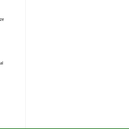
eze
al