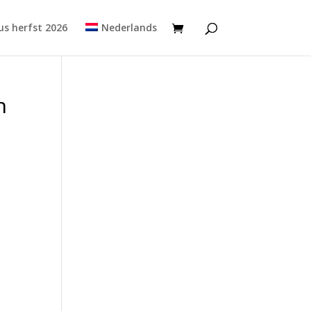
s herfst 2026
Nederlands
n