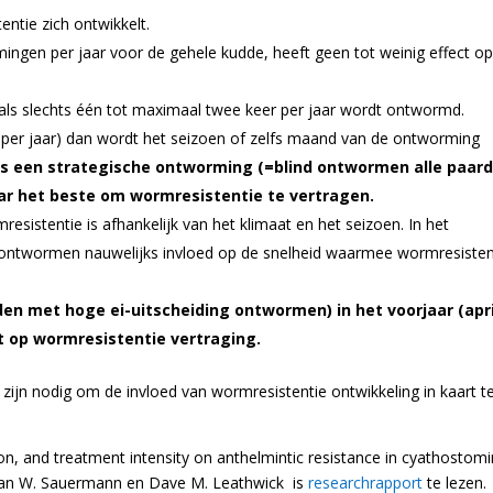
ntie zich ontwikkelt.
ingen per jaar voor de gehele kudde, heeft geen tot weinig effect o
 als slechts één tot maximaal twee keer per jaar wordt ontwormd.
r per jaar) dan wordt het seizoen of zelfs maand van de ontworming
is een strategische ontworming (=blind ontwormen alle paar
aar het beste om wormresistentie te vertragen.
sistentie is afhankelijk van het klimaat en het seizoen. In het
 ontwormen nauwelijks invloed op de snelheid waarmee wormresisten
en met hoge ei-uitscheiding ontwormen) in het voorjaar (apri
t op wormresistentie vertraging.
ijn nodig om de invloed van wormresistentie ontwikkeling in kaart t
on, and treatment intensity on anthelmintic resistance in cyathostomi
stian W. Sauermann en Dave M. Leathwick is
researchrapport
te lezen.