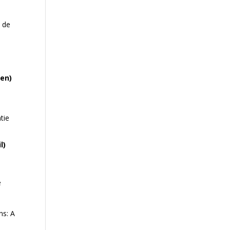
p de
den)
tie
l)
e
ns: A