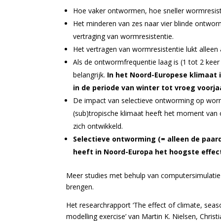
Hoe vaker ontwormen, hoe sneller wormresiste
Het minderen van zes naar vier blinde ontworm
vertraging van wormresistentie.
Het vertragen van wormresistentie lukt alleen
Als de ontwormfrequentie laag is (1 tot 2 kee
belangrijk.
In het Noord-Europese klimaat 
in de periode van winter tot vroeg voorj
De impact van selectieve ontworming op wormre
(sub)tropische klimaat heeft het moment van
zich ontwikkeld.
Selectieve ontworming (= alleen de paard
heeft in Noord-Europa het hoogste effec
Meer studies met behulp van computersimulatie z
brengen.
Het researchrapport ‘The effect of climate, seas
modelling exercise’ van Martin K. Nielsen, Chri