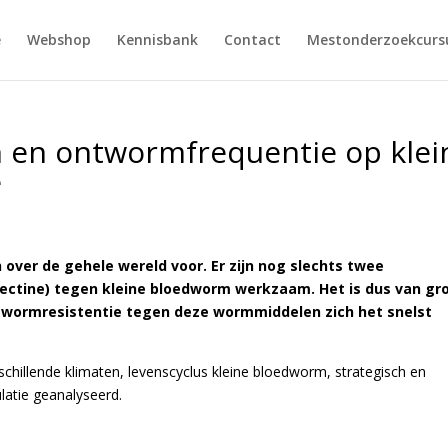
e
Webshop
Kennisbank
Contact
Mestonderzoekcursu
en en ontwormfrequentie op klei
e
over de gehele wereld voor. Er zijn nog slechts twee
ctine) tegen kleine bloedworm werkzaam. Het is dus van gr
 wormresistentie tegen deze wormmiddelen zich het snelst
rschillende klimaten, levenscyclus kleine bloedworm, strategisch en
atie geanalyseerd.