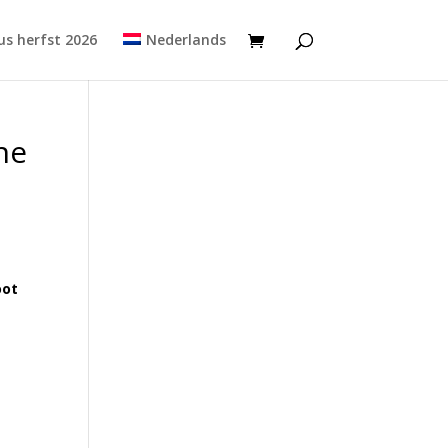
s herfst 2026
Nederlands
ne
oot