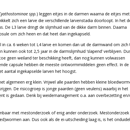
Cyathostominae spp.
) leggen eitjes in de darmen waarna de eitjes met
kkelt zich een larve die verschillende larvenstadia doorloopt. In het 
eus. De L3 larve dringt de slijmhuid van de dikke darm binnen. Daarna
sule om zich heen en dat heet dan ingekapseld.
l in ca. 6 weken tot L4 larve en komen dan uit de darmwand om zich 
 kunnen ook tot 2,5 jaar in de darmslijmhuid ‘slapend’ verblijven. Du
r toe geen weiland ter beschikking heeft, dan nog kunnen volwassen
de capsule hebben de meeste ontwormmiddelen geen effect. In de
et aantal ingekapselde larven het hoogst.
 het algemeen erg klein. Vrijwel alle paarden hebben kleine bloedwor
krijgen. De risicogroep is jonge paarden (geen veulens) waarbij in het
t is gedaan. Denk bij weidemanagement o.a. aan overbezetting en/
toonbaar met mestonderzoek of enig ander onderzoek. Mestonderzoek
ed)wormen aan. Dus ook als de ei-uitscheiding laag is, is het onduidel