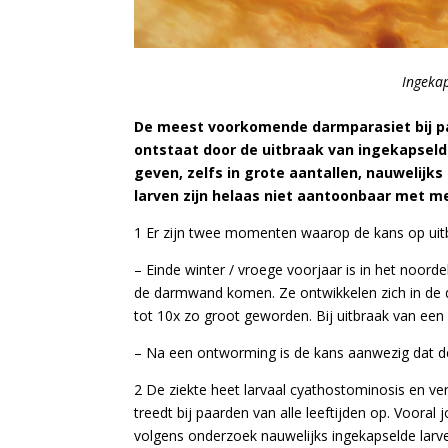
Ingekap
De meest voorkomende darmparasiet bij pa
ontstaat door de uitbraak van ingekapseld
geven, zelfs in grote aantallen, nauwelijk
larven zijn helaas niet aantoonbaar met 
1 Er zijn twee momenten waarop de kans op uitbr
– Einde winter / vroege voorjaar is in het noor
de darmwand komen. Ze ontwikkelen zich in de 
tot 10x zo groot geworden. Bij uitbraak van een 
– Na een ontworming is de kans aanwezig dat de
2 De ziekte heet larvaal cyathostominosis en ve
treedt bij paarden van alle leeftijden op. Vooral 
volgens onderzoek nauwelijks ingekapselde larv