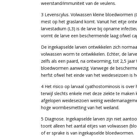
weerstand/immuniteit van de veulens.
3 Levenscylus. Volwassen kleine bloedwormen (
mest op het grasland komt. Vanuit het eitje ontwi
larvestadium (L3) is de larve bij opname infecti
vormt de larve een beschermende laag ofwel cap
De ingekapselde larven ontwikkelen zich normaa
volwassen worm te ontwikkelen. Echter, de larven
zelfs als een paard, na ontworming, tot 2,5 jaa
bloedwormen aanwezig. Vanwege de beschermen
herfst ofwel het einde van het weideseizoen is h
4 Het risico op larvaal cyathostominosis is over
terwijl slechts enkele met deze ziekte te maken 
afgelopen weideseizoen weinig weidemanagemen
hoge wormbesmetting van het weiland.
5 Diagnose. Ingekapselde larven zijn niet aan
toont alleen het aantal eitjes van volwassen (blo
of er sprake is van ingekapselde bloedwormen.