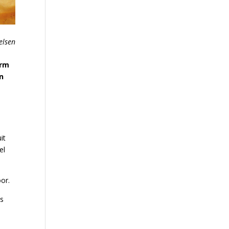
elsen
orm
n
it
el
.
or.
is