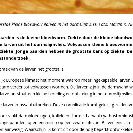
selde kleine bloedwormlarven in het darmslijmvlies.
Foto: Martin K. Ni
arden is de kleine bloedworm. Ziekte door de kleine bloedw
e larven uit het darmslijmvlies. Volwassen kleine bloedworme
s ziekte. Jonge paarden hebben de grootste kans op ziekte. De
mestonderzoek.
aak van de larven het grootst is:
delijk Europese klimaat het moment waarop meer ingekapselde larven u
darm verder tot volwassen wormen. De larven zijn in de darmwand w
larve ontstaat een kleine bloeding en ontsteking in het darmslijmvlies
 larven massaal uitbreken. Deze complicatie komt gelukkig zelden vo
roorzaakt darmbloedingen, koliek en diarree. Larvaal cyathostominos
jonge paarden lopen een risico op een zware infectie. Bij veulens zijn
en aanwezig. Waarschijnlijk komt dit door de nog beperkt ontwikkelde