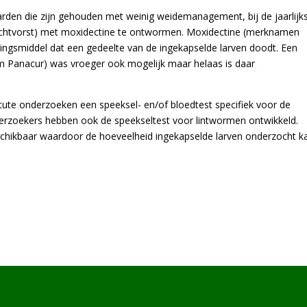
rden die zijn gehouden met weinig weidemanagement, bij de jaarlijk
nachtvorst) met moxidectine te ontwormen. Moxidectine (merknamen
ngsmiddel dat een gedeelte van de ingekapselde larven doodt. Een
Panacur) was vroeger ook mogelijk maar helaas is daar
ute onderzoeken een speeksel- en/of bloedtest specifiek voor de
erzoekers hebben ook de speekseltest voor lintwormen ontwikkeld.
schikbaar waardoor de hoeveelheid ingekapselde larven onderzocht k